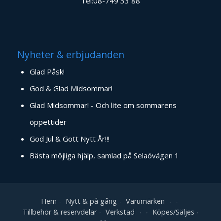
Tel:08-749 33 88
Nyheter & erbjudanden
Glad Påsk!
God & Glad Midsommar!
Glad Midsommar! - Och lite om sommarens
öppettider
God Jul & Gott Nytt År!!!
Bästa möjliga hjälp, samlad på Selaövägen 1
Hem
Nytt & på gång
Varumärken
Tillbehör & reservdelar
Verkstad
Köpes/Säljes