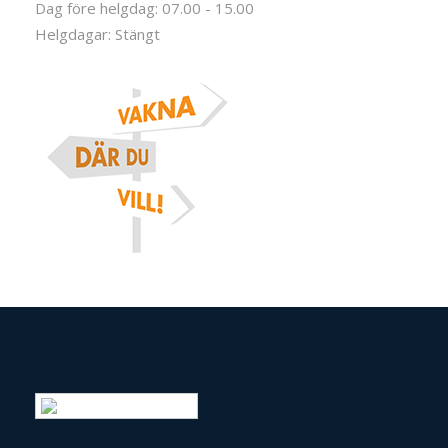
Dag före helgdag: 07.00 - 15.00
Helgdagar: Stängt
Swedish