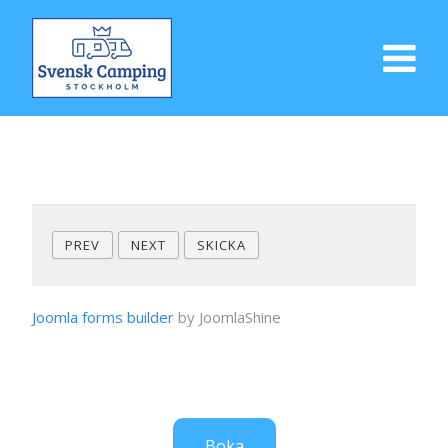
PREV
NEXT
SKICKA
Joomla forms builder
by JoomlaShine
Boka