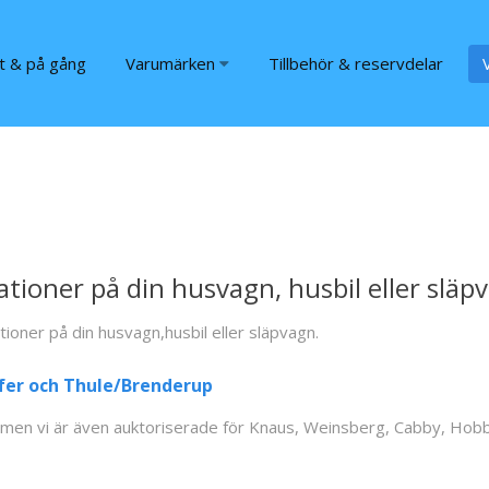
t & på gång
Varumärken
Tillbehör & reservdelar
lationer på din husvagn, husbil eller släp
tioner på din husvagn,husbil eller släpvagn.
ifer och Thule/Brenderup
ken men vi är även auktoriserade för Knaus, Weinsberg, Cabby, Hob