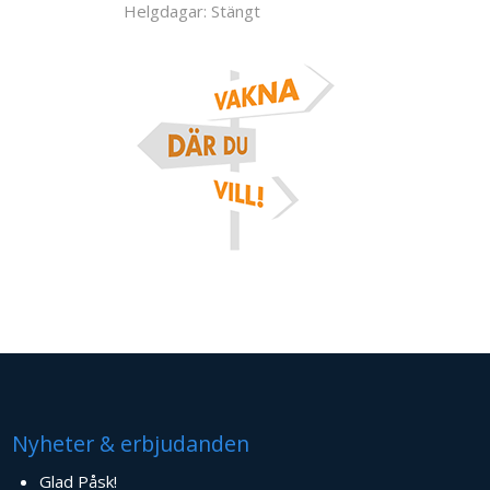
Helgdagar: Stängt
Nyheter & erbjudanden
Glad Påsk!