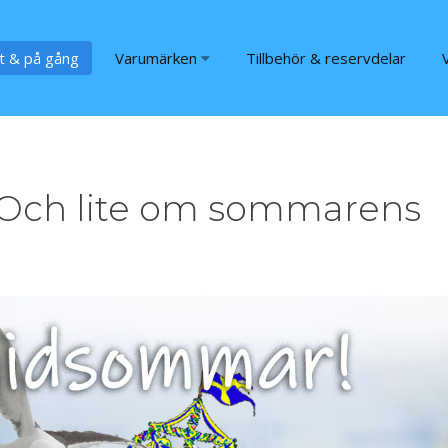
t & på gång
Varumärken
Tillbehör & reservdelar
 Och lite om sommarens