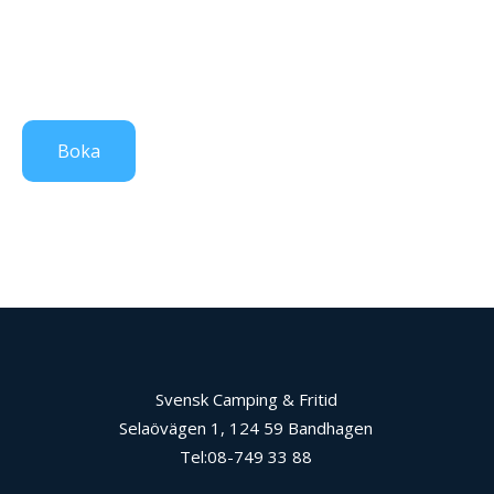
Boka
Svensk Camping & Fritid
Selaövägen 1, 124 59 Bandhagen
Tel:08-749 33 88