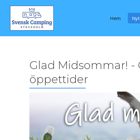
Hem
Nyt
Glad Midsommar! -
öppettider